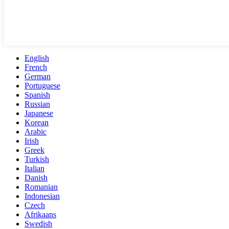
English
French
German
Portuguese
Spanish
Russian
Japanese
Korean
Arabic
Irish
Greek
Turkish
Italian
Danish
Romanian
Indonesian
Czech
Afrikaans
Swedish