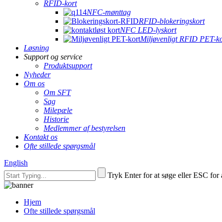
RFID-kort
NFC-mønttag
RFID-blokeringskort
NFC LED-lyskort
Miljøvenligt RFID PET-ko
Løsning
Support og service
Produktsupport
Nyheder
Om os
Om SFT
Sag
Milepæle
Historie
Medlemmer af bestyrelsen
Kontakt os
Ofte stillede spørgsmål
English
Tryk Enter for at søge eller ESC for 
Hjem
Ofte stillede spørgsmål