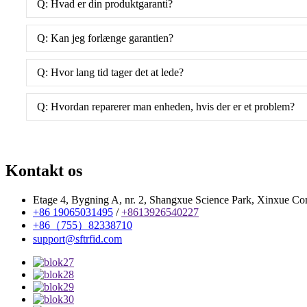
Q: Hvad er din produktgaranti?
Q: Kan jeg forlænge garantien?
Q: Hvor lang tid tager det at lede?
Q: Hvordan reparerer man enheden, hvis der er et problem?
Kontakt os
Etage 4, Bygning A, nr. 2, Shangxue Science Park, Xinxue C
+86 19065031495
/
+8613926540227
+86（755）82338710
support@sftrfid.com