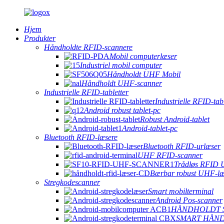
Hjem
Produkter
Håndholdte RFID-scannere
Mobil computerlæser
Industriel mobil computer
Håndholdt UHF Mobil
Håndholdt UHF-scanner
Industrielle RFID-tabletter
Industrielle RFID-tabl
Android robust tablet-pc
Robust Android-tablet
Android-tablet-pc
Bluetooth RFID-læsere
Bluetooth RFID-urlæser
UHF RFID-scanner
Trådløs RFID 
Bærbar robust UHF-læ
Stregkodescanner
Smart mobilterminal
Android Pos-scanner
HÅNDHOLDT 
SMART HÅN