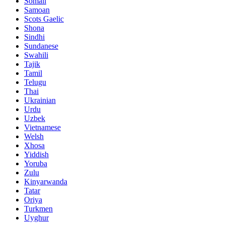
Somali
Samoan
Scots Gaelic
Shona
Sindhi
Sundanese
Swahili
Tajik
Tamil
Telugu
Thai
Ukrainian
Urdu
Uzbek
Vietnamese
Welsh
Xhosa
Yiddish
Yoruba
Zulu
Kinyarwanda
Tatar
Oriya
Turkmen
Uyghur