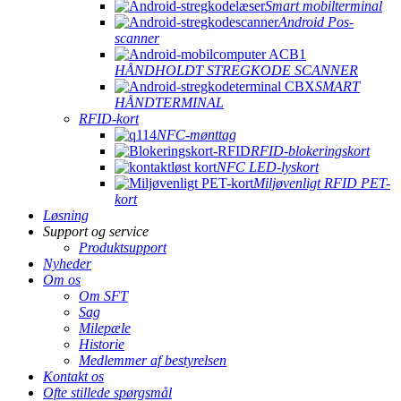
Smart mobilterminal
Android Pos-
scanner
HÅNDHOLDT STREGKODE SCANNER
SMART
HÅNDTERMINAL
RFID-kort
NFC-mønttag
RFID-blokeringskort
NFC LED-lyskort
Miljøvenligt RFID PET-
kort
Løsning
Support og service
Produktsupport
Nyheder
Om os
Om SFT
Sag
Milepæle
Historie
Medlemmer af bestyrelsen
Kontakt os
Ofte stillede spørgsmål