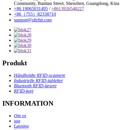
Community, Bantian Street, Shenzhen, Guangdong, Kina
+86 19065031495
/
+8613926540227
+86（755）82338710
support@sftrfid.com
Produkt
Håndholdte RFID-scannere
Industrielle RFID-tabletter
Bluetooth RFID-læsere
RFID-kort
INFORMATION
Om os
sag
Løsning