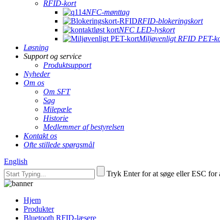
RFID-kort
NFC-mønttag
RFID-blokeringskort
NFC LED-lyskort
Miljøvenligt RFID PET-ko
Løsning
Support og service
Produktsupport
Nyheder
Om os
Om SFT
Sag
Milepæle
Historie
Medlemmer af bestyrelsen
Kontakt os
Ofte stillede spørgsmål
English
Tryk Enter for at søge eller ESC for 
Hjem
Produkter
Bluetooth RFID-læsere