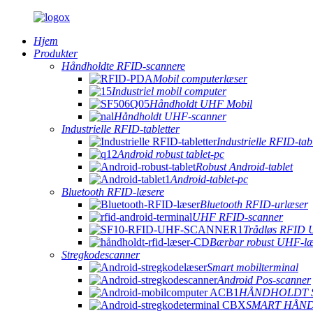
Hjem
Produkter
Håndholdte RFID-scannere
Mobil computerlæser
Industriel mobil computer
Håndholdt UHF Mobil
Håndholdt UHF-scanner
Industrielle RFID-tabletter
Industrielle RFID-tabl
Android robust tablet-pc
Robust Android-tablet
Android-tablet-pc
Bluetooth RFID-læsere
Bluetooth RFID-urlæser
UHF RFID-scanner
Trådløs RFID 
Bærbar robust UHF-læ
Stregkodescanner
Smart mobilterminal
Android Pos-scanner
HÅNDHOLDT 
SMART HÅN