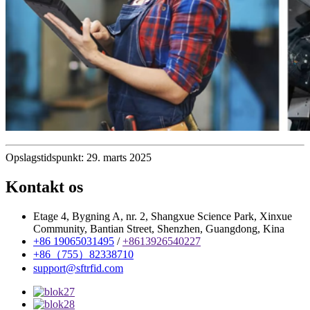
Opslagstidspunkt: 29. marts 2025
Kontakt os
Etage 4, Bygning A, nr. 2, Shangxue Science Park, Xinxue
Community, Bantian Street, Shenzhen, Guangdong, Kina
+86 19065031495
/
+8613926540227
+86（755）82338710
support@sftrfid.com