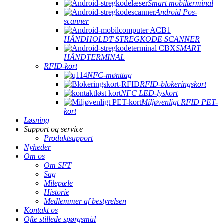
Smart mobilterminal
Android Pos-
scanner
HÅNDHOLDT STREGKODE SCANNER
SMART
HÅNDTERMINAL
RFID-kort
NFC-mønttag
RFID-blokeringskort
NFC LED-lyskort
Miljøvenligt RFID PET-
kort
Løsning
Support og service
Produktsupport
Nyheder
Om os
Om SFT
Sag
Milepæle
Historie
Medlemmer af bestyrelsen
Kontakt os
Ofte stillede spørgsmål