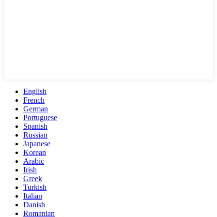
English
French
German
Portuguese
Spanish
Russian
Japanese
Korean
Arabic
Irish
Greek
Turkish
Italian
Danish
Romanian